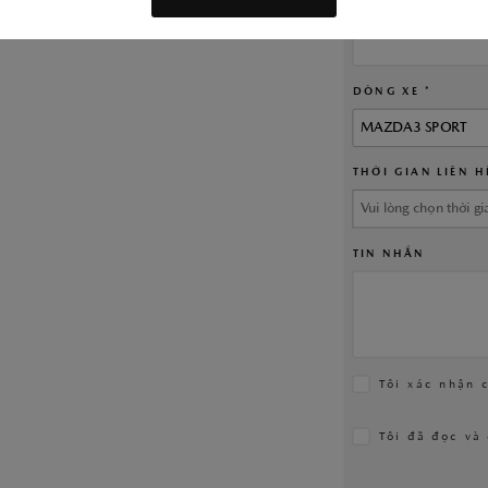
SỐ ĐIỆN THOẠI *
DÒNG XE *
TÌM HIỂU THÊM
MAZDA3 SPORT
THỜI GIAN LIÊN H
TIN NHẮN
Tôi xác nhận 
Tôi đã đọc và