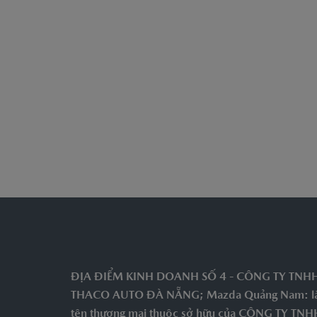
ĐỊA ĐIỂM KINH DOANH SỐ 4 - CÔNG TY TNH
THACO AUTO ĐÀ NẴNG; Mazda Quảng Nam: l
tên thương mại thuộc sở hữu của CÔNG TY TNH