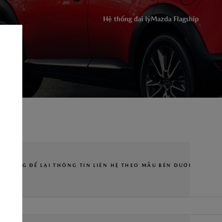
ĐỒNG Ý
Hệ thống đại lý
Mazda Flagship
ỨNG DỤNG THACO AUTO SERVICES
UI LÒNG ĐỂ LẠI THÔNG TIN LIÊN HỆ THEO MẪU BÊN DƯỚI