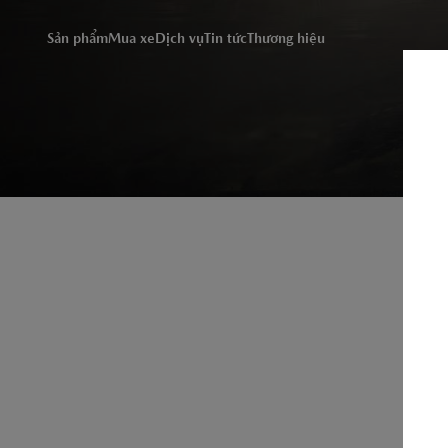
Chúng tôi sử dụng cookie
truy cập trang web này, 
Sản phẩm
Mua xe
Dịch vụ
Tin tức
Thương hiệu
vào đây để xem thông tin 
DỊCH VỤ
Đặt hẹn dịch vụ
Bảo dưỡng định kỳ
Dịch vụ sửa chữa
Chăm sóc xe - phụ kiện