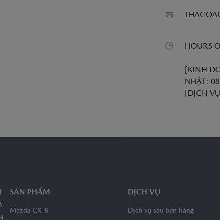
THACOA
HOURS O
[KINH DO
NHẬT: 08
[DỊCH VỤ
H
SẢN PHẨM
DỊCH VỤ
à
Mazda CX-8
Dịch vụ sau bán hàng
H