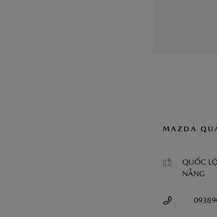
MAZDA QU
QUỐC LỘ
NẴNG
09389