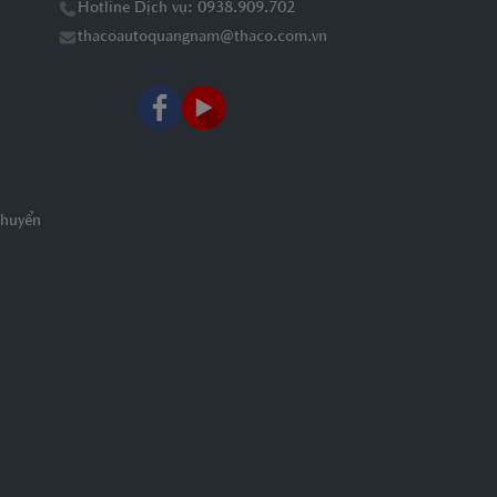
Hotline Dịch vụ: 0938.909.702
thacoautoquangnam@thaco.com.vn
chuyển