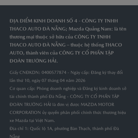
ĐỊA ĐIỂM KINH DOANH SỐ 4 - CÔNG TY TNHH
THACO AUTO ĐÀ NẴNG; Mazda Quảng Nam: là tên
thương mại thuộc sở hữu của CÔNG TY TNHH
THACO AUTO ĐÀ NẴNG – thuộc hệ thống THACO
AUTO, thành viên của CÔNG TY CỔ PHẦN TẬP
ĐOÀN TRƯỜNG HẢI.
Giấy CNĐKDN: 0400577874 - Ngày cấp: Đăng ký thay đổi
lần thứ 10, ngày 07 tháng 04 năm 2026
Cơ quan cấp: Phòng doanh nghiệp và Đăng ký kinh doanh sở
tài chính thành phố Đà Nẵng - CÔNG TY CỔ PHẦN TẬP
ĐOÀN TRƯỜNG HẢI là đơn vị được MAZDA MOTOR
CORPORATION ủy quyền phân phối chính thức thương hiệu
xe Mazda tại Việt Nam.
Địa chỉ 1: Quốc lộ 1A, phường Bàn Thạch, thành phố Đà
Nẵng