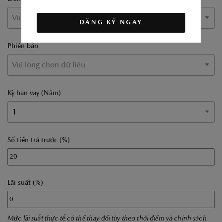
Vui lòng chọn dữ liệu
ĐĂNG KÝ NGAY
Phiên bản
Vui lòng chọn dữ liệu
Kỳ hạn vay (Năm)
1
Số tiền trả trước (%)
Lãi suất (%)
Mức lãi suất thực tế có thể thay đổi tùy theo thời điểm và chính sách