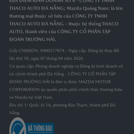
ĐỊA ĐIỂM KINH DOANH SỐ 4 - CÔNG TY TNHH
THACO AUTO ĐÀ NẴNG; Mazda Quảng Nam: là tên
thương mại thuộc sở hữu của CÔNG TY TNHH
THACO AUTO ĐÀ NẴNG – thuộc hệ thống THACO
AUTO, thành viên của CÔNG TY CỔ PHẦN TẬP
ĐOÀN TRƯỜNG HẢI.
Giấy CNĐKDN: 0400577874 - Ngày cấp: Đăng ký thay đổi
lần thứ 10, ngày 07 tháng 04 năm 2026
Cơ quan cấp: Phòng doanh nghiệp và Đăng ký kinh doanh sở
tài chính thành phố Đà Nẵng - CÔNG TY CỔ PHẦN TẬP
ĐOÀN TRƯỜNG HẢI là đơn vị được MAZDA MOTOR
CORPORATION ủy quyền phân phối chính thức thương hiệu
xe Mazda tại Việt Nam.
Địa chỉ 1: Quốc lộ 1A, phường Bàn Thạch, thành phố Đà
Nẵng