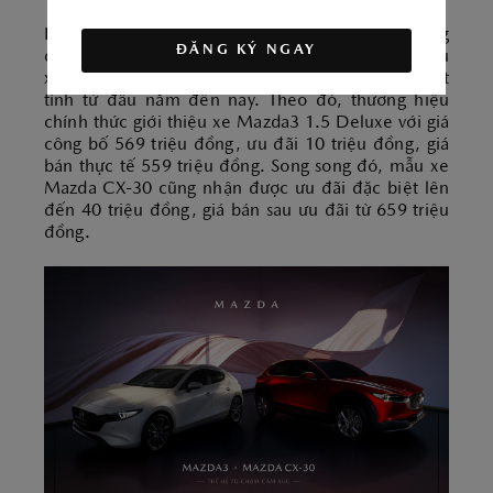
Khởi động mùa hè rực rỡ, Mazda Việt Nam mang
ĐĂNG KÝ NGAY
đến cơ hội hấp dẫn để khách hàng sở hữu các mẫu
xe thế hệ 7G chạm cảm xúc với giá bán tốt nhất
tính từ đầu năm đến nay. Theo đó, thương hiệu
chính thức giới thiệu xe Mazda3 1.5 Deluxe với giá
công bố 569 triệu đồng, ưu đãi 10 triệu đồng, giá
bán thực tế 559 triệu đồng. Song song đó, mẫu xe
Mazda CX-30 cũng nhận được ưu đãi đặc biệt lên
đến 40 triệu đồng, giá bán sau ưu đãi từ 659 triệu
đồng.