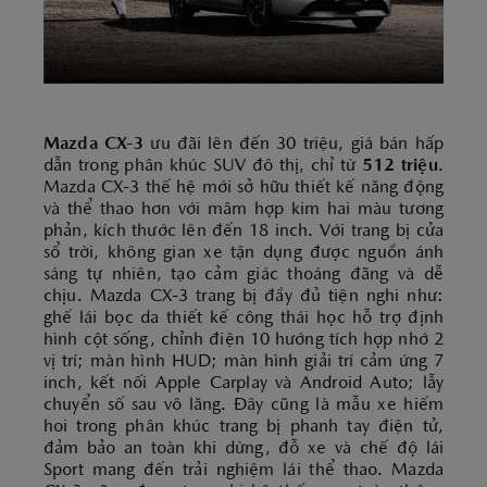
Mazda CX-3
ưu đãi lên đến 30 triệu, giá bán hấp
dẫn trong phân khúc SUV đô thị, chỉ từ
512 triệu
.
Mazda CX-3 thế hệ mới sở hữu thiết kế năng động
và thể thao hơn với mâm hợp kim hai màu tương
phản, kích thước lên đến 18 inch. Với trang bị cửa
sổ trời, không gian xe tận dụng được nguồn ánh
sáng tự nhiên, tạo cảm giác thoáng đãng và dễ
chịu. Mazda CX-3 trang bị đầy đủ tiện nghi như:
ghế lái bọc da thiết kế công thái học hỗ trợ định
hình cột sống, chỉnh điện 10 hướng tích hợp nhớ 2
vị trí; màn hình HUD; màn hình giải trí cảm ứng 7
inch, kết nối Apple Carplay và Android Auto; lẫy
chuyển số sau vô lăng. Đây cũng là mẫu xe hiếm
hoi trong phân khúc trang bị phanh tay điện tử,
đảm bảo an toàn khi dừng, đỗ xe và chế độ lái
Sport mang đến trải nghiệm lái thể thao. Mazda