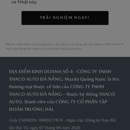
xe Nhật này.
TRẢI NGHIỆM NGAY!
Để tìm hiểu thêm về chương trình, Quý khách vui lòng liên hệ Hotline 1900 5455 91
hoặc các Trung tâm dịch vụ chính hãng Mazda gần nhất.
ĐỊA ĐIỂM KINH DOANH SỐ 4 - CÔNG TY TNHH
THACO AUTO ĐÀ NẴNG; Mazda Quảng Nam: là tên
thương mại thuộc sở hữu của CÔNG TY TNHH
THACO AUTO ĐÀ NẴNG – thuộc hệ thống THACO
AUTO, thành viên của CÔNG TY CỔ PHẦN TẬP
ĐOÀN TRƯỜNG HẢI.
Giấy CNĐKDN: 0400577874 - Ngày cấp: Đăng ký thay đổi
lần thứ 10, ngày 07 tháng 04 năm 2026