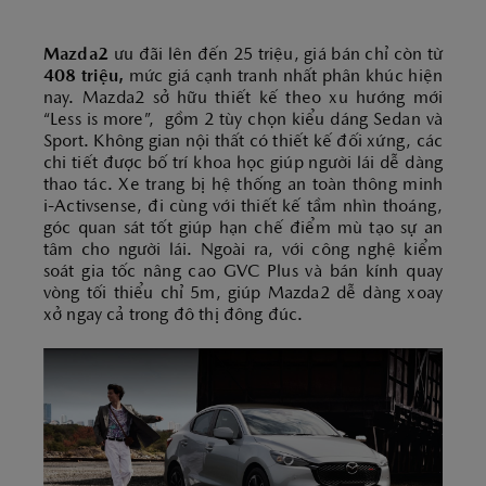
Mazda2
ưu đãi lên đến 25 triệu, giá bán chỉ còn từ
408 triệu,
mức giá cạnh tranh nhất phân khúc hiện
nay. Mazda2 sở hữu thiết kế theo xu hướng mới
“Less is more”, gồm 2 tùy chọn kiểu dáng Sedan và
Sport. Không gian nội thất có thiết kế đối xứng, các
chi tiết được bố trí khoa học giúp người lái dễ dàng
thao tác. Xe trang bị hệ thống an toàn thông minh
i-Activsense, đi cùng với thiết kế tầm nhìn thoáng,
góc quan sát tốt giúp hạn chế điểm mù tạo sự an
tâm cho người lái. Ngoài ra, với công nghệ kiểm
soát gia tốc nâng cao GVC Plus và bán kính quay
vòng tối thiểu chỉ 5m, giúp Mazda2 dễ dàng xoay
xở ngay cả trong đô thị đông đúc.