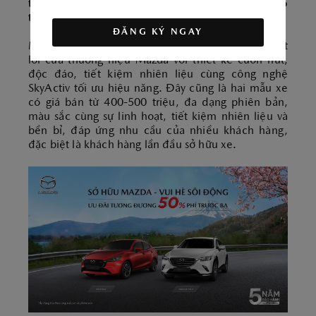
tương đương 50% phí trước bạ (áp dụng tùy theo
từng mẫu xe và phiên bản).
ĐĂNG KÝ NGAY
Mazda2 và Mazda CX-3 thừa hưởng các giá trị cốt
lõi của thương hiệu Mazda với thiết kế cuốn hút,
độc đáo, tiết kiệm nhiên liệu cùng công nghệ
SkyActiv tối ưu hiệu năng. Đây cũng là hai mẫu xe
có giá bán từ 400-500 triệu, đa dạng phiên bản,
màu sắc cùng sự linh hoạt, tiết kiệm nhiên liệu và
bền bỉ, đáp ứng nhu cầu của nhiều khách hàng,
đặc biệt là khách hàng lần đầu sở hữu xe.