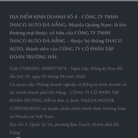
ĐỊA ĐIỂM KINH DOANH SỐ 4 - CÔNG TY TNHH
THACO AUTO ĐÀ NẴNG; Mazda Quảng Nam: là tên
thương mại thuộc sở hữu của CÔNG TY TNHH
THACO AUTO ĐÀ NẴNG – thuộc hệ thống THACO
AUTO, thành viên của CÔNG TY CỔ PHẦN TẬP
ĐOÀN TRƯỜNG HẢI.
Giấy CNĐKDN: 0400577874 - Ngày cấp: Đăng ký thay đổi
lần thứ 10, ngày 07 tháng 04 năm 2026
Cơ quan cấp: Phòng doanh nghiệp và Đăng ký kinh doanh sở
tài chính thành phố Đà Nẵng - CÔNG TY CỔ PHẦN TẬP
ĐOÀN TRƯỜNG HẢI là đơn vị được MAZDA MOTOR
CORPORATION ủy quyền phân phối chính thức thương hiệu
xe Mazda tại Việt Nam.
Địa chỉ 1: Quốc lộ 1A, phường Bàn Thạch, thành phố Đà
Nẵng